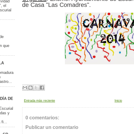
ividad
de Casa "Las Comadres".
, el
scurial
 de
en que
LA
remadura
e
stro...
DÍA DE
Entrada más reciente
Inicio
Escurial
odas y
0 comentarios:
y
fi...
Publicar un comentario