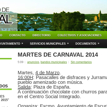
IO
CONTACTO
DIRECTORIO
COLECTIVOS Y ASOCIACIONES
»
»
»
YUNTAMIENTO
SERVICIOS MUNICIPALES
DOCUMENTOS
MARTES DE CARNAVAL 2014
5:09
anuncios
,
bandos municipales
Sin comentarios
Martes,
4 de Marzo
.
16:00H
: Pasacalles de disfraces y Jurrama
pueblo amenizado con música.
IDOS
Salida
: Plaza de España.
A continuación chocolate con churros para
en el Centro Social Integrado.
LES
2015"
Organiza
: Excmo. Ayuntamiento de Escuri