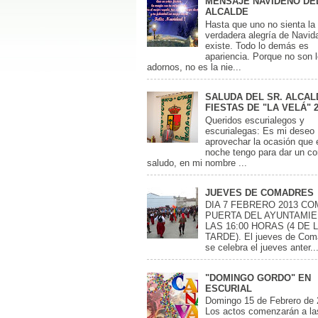
MENSAJE NAVIDEÑO DEL
ALCALDE
Hasta que uno no sienta la
verdadera alegría de Navid
existe. Todo lo demás es
apariencia. Porque no son 
adornos, no es la nie...
SALUDA DEL SR. ALCAL
FIESTAS DE "LA VELÁ" 
Queridos escurialegos y
escurialegas: Es mi deseo
aprovechar la ocasión que 
noche tengo para dar un cor
saludo, en mi nombre ...
JUEVES DE COMADRES
DIA 7 FEBRERO 2013 C
PUERTA DEL AYUNTAMIE
LAS 16:00 HORAS (4 DE 
TARDE). El jueves de Com
se celebra el jueves anter..
"DOMINGO GORDO" EN
ESCURIAL
Domingo 15 de Febrero de
Los actos comenzarán a las