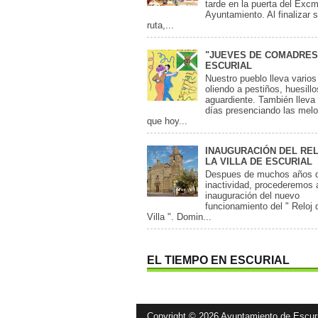
tarde en la puerta del Exc
Ayuntamiento. Al finalizar 
ruta,...
"JUEVES DE COMADRES
ESCURIAL
Nuestro pueblo lleva varios
oliendo a pestiños, huesillo
aguardiente. También lleva 
días presenciando las mel
que hoy...
INAUGURACIÓN DEL RE
LA VILLA DE ESCURIAL
Despues de muchos años 
inactividad, procederemos 
inauguración del nuevo
funcionamiento del " Reloj 
Villa ". Domin...
EL TIEMPO EN ESCURIAL
Copyright ©
2026
Ayuntamiento de Escuri