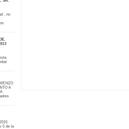
 SR.
ad , no
los
DE.
2013
esta
dial
OMIENZO
NTO A
LA
adres
.
 2015
 5 de la