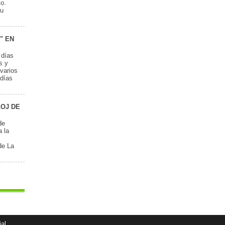
mo.
su
" EN
 días
s y
varios
odías
LOJ DE
de
a la
de La
al